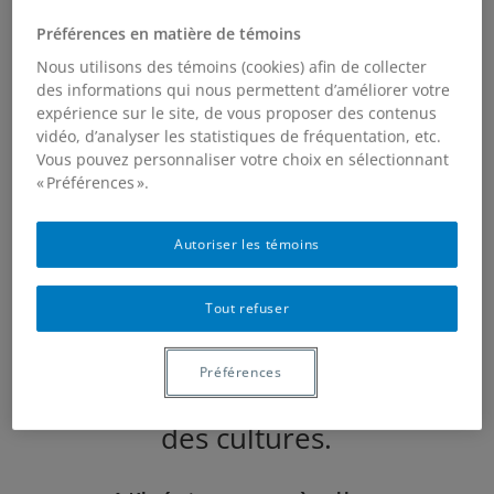
Préférences en matière de témoins
Nous utilisons des témoins (cookies) afin de collecter
des informations qui nous permettent d’améliorer votre
expérience sur le site, de vous proposer des contenus
vidéo, d’analyser les statistiques de fréquentation, etc.
Vous pouvez personnaliser votre choix en sélectionnant
Le 01 Mars 2023
La Terre de
« Préférences ».
chez nous
a publié un article
sur le syrphe d’Amérique !
Autoriser les témoins
Tout refuser
Noémie Gonzalez
(doctorante au labo) y
partage ses connaissances
Préférences
sur cette mouche auxiliaire
des cultures.