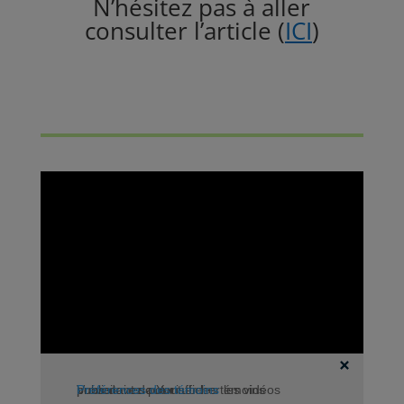
N’hésitez pas à aller
consulter l’article (
ICI
)
Vous devez autoriser les témoins publicitaires pour afficher les vidéos provenant de Youtube.
Préférences des témoins