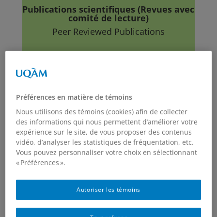
Publications scientifiques (Revues avec
comité de lecture)
Peer Reviewed Publications
89.
Bernardo-Santos J., Labrie G., Lucas E. (2019).
Sexing method of adults (living and dead)
Préférences en matière de témoins
abbreviated wireworm,
Hypnoidus abbreviatus
.
Bulletin of Insectology
, 72(2): 249-252.
ISSN 1721-8861
Nous utilisons des témoins (cookies) afin de collecter
eISSN 2283-0332
des informations qui nous permettent d’améliorer votre
expérience sur le site, de vous proposer des contenus
vidéo, d’analyser les statistiques de fréquentation, etc.
72.
Maisonhaute, J.-E., Labrie, G. & Lucas, E. (2017).
Vous pouvez personnaliser votre choix en sélectionnant
Direct and indirect effects of the spatial context on
« Préférences ».
the natural biocontrol of an invasive crop pest.
Biological Control
, 106, 64-76.
doi:
Autoriser les témoins
http://dx.doi.org/10.1016/j.biocontrol.2016.12.010
69.
Maisonhaute, J.-E., Labrie, G. & Lucas, E. (2016).