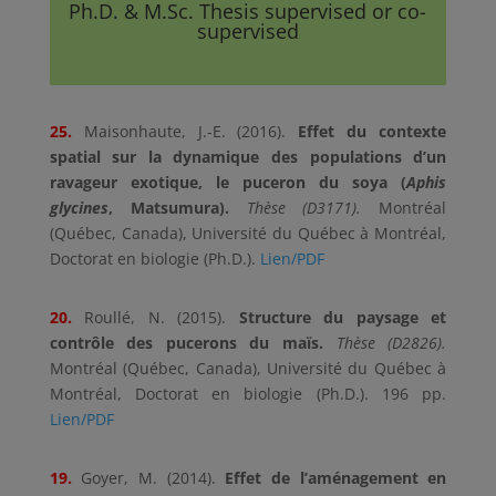
Ph.D. & M.Sc. Thesis supervised or co-
supervised
25.
Maisonhaute, J.-E. (2016).
Effet du contexte
spatial sur la dynamique des populations d’un
ravageur exotique, le puceron du soya (
Aphis
glycines
, Matsumura).
Thèse (D3171).
Montréal
(Québec, Canada), Université du Québec à Montréal,
Doctorat en biologie (Ph.D.).
Lien/PDF
20.
Roullé, N. (2015).
Structure du paysage et
contrôle des pucerons du maïs.
Thèse (D2826).
Montréal (Québec, Canada), Université du Québec à
Montréal, Doctorat en biologie (Ph.D.). 196 pp.
Lien/PDF
19.
Goyer, M. (2014).
Effet de l’aménagement en