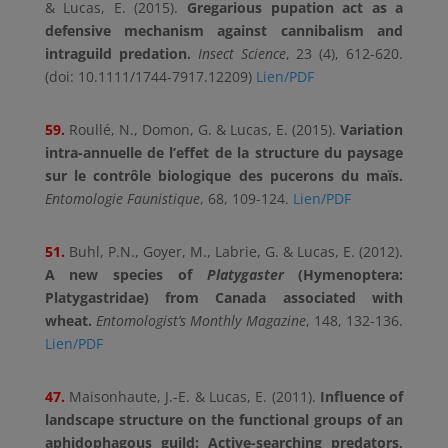
& Lucas, E. (2015).
Gregarious pupation act as a
defensive mechanism against cannibalism and
intraguild predation.
Insect Science
, 23 (4), 612-620.
(doi: 10.1111/1744-7917.12209)
Lien/PDF
59.
Roullé, N., Domon, G. & Lucas, E. (2015).
Variation
intra-annuelle de l’effet de la structure du paysage
sur le contrôle biologique des pucerons du maïs.
Entomologie Faunistique
, 68, 109-124.
Lien/PDF
51.
Buhl, P.N., Goyer, M., Labrie, G. & Lucas, E. (2012).
A new species of
Platygaster
(Hymenoptera:
Platygastridae) from Canada associated with
wheat.
Entomologist’s Monthly Magazine
, 148, 132-136.
Lien/PDF
47.
Maisonhaute, J.-E. & Lucas, E. (2011).
Influence of
landscape structure on the functional groups of an
aphidophagous guild: Active-searching predators,