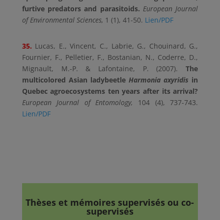
furtive predators and parasitoids.
European Journal
of Environmental Sciences,
1 (1), 41-50.
Lien/PDF
35.
Lucas, E., Vincent, C., Labrie, G., Chouinard, G.,
Fournier, F., Pelletier, F., Bostanian, N., Coderre, D.,
Mignault, M.-P. & Lafontaine, P. (2007).
The
multicolored Asian ladybeetle
Harmonia axyridis
in
Quebec agroecosystems ten years after its arrival?
European Journal of Entomology,
104 (4), 737-743.
Lien/PDF
Thèses et mémoires supervisés ou co-
supervisés