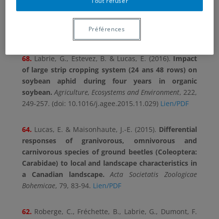
Tout refuser
Population dynamics of the soybean aphid
(Hemiptera: Aphididae) in Quebec (Canada).
Journal
Préférences
of Economic Entomology
, 1-4.
doi: 10.1093/jee/tow048
68.
Labrie, G., Estevez, B. & Lucas, E. (2016).
Impact
of large strip cropping system (24 ans 48 rows) on
soybean aphid during four years in organic
soybean.
Agriculture, Ecosystems and Environment
, 222,
249-257. (doi: 10.1016/j.agee.2015.11.029)
Lien/PDF
64.
Lucas, E. & Maisonhaute, J.-E. (2015).
Differential
responses of granivorous, omnivorous and
carnivorous species of ground beetles (Coleoptera:
Carabidae) to local and landscape characteristics in
a Canadian landscape.
Acta Societatis Zoologicae
Bohemicae
, 79, 83-94.
Lien/PDF
62.
Roberge, C., Fréchette, B., Labrie, G., Dumont, F.